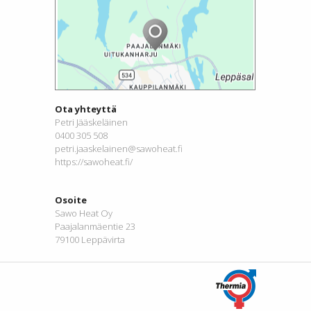
Ota yhteyttä
Petri Jääskeläinen
0400 305 508
petri.jaaskelainen@sawoheat.fi
https://sawoheat.fi/
Osoite
Sawo Heat Oy
Paajalanmäentie 23
79100 Leppävirta