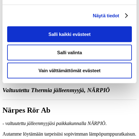
Juttele asiantuntijan kanssa
Pyydä tarjous
Näytä tiedot
Ota yhteyttä
Varaa kartoituskäynti
Soita meille
Yhteystiedot
Salli kaikki evästeet
Salli valinta
Vain välttämättömät evästeet
Närpes Rör Ab
Valtuutettu Thermia jälleenmyyjä, NÄRPIÖ
Närpes Rör Ab
- valtuutettu jälleenmyyjäsi paikkakunnalla NÄRPIÖ.
Autamme löytämään tarpeisiisi sopivimman lämpöpumppuratkaisun.