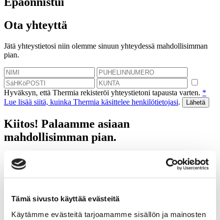
Epäonnistui
Ota yhteyttä
Jätä yhteystietosi niin olemme sinuun yhteydessä mahdollisimman
pian.
Hyväksyn, että Thermia rekisteröi yhteystietoni tapausta varten.
*
Lue lisää siitä, kuinka Thermia käsittelee henkilötietojasi
.
Kiitos! Palaamme asiaan
mahdollisimman pian.
Epäonnistui
Varaa kartoituskäynti
Tämä sivusto käyttää evästeitä
Autamme sinua laskemaan tulevat säästösi, jotka saat
lämpöpumpulla.
Käytämme evästeitä tarjoamamme sisällön ja mainosten