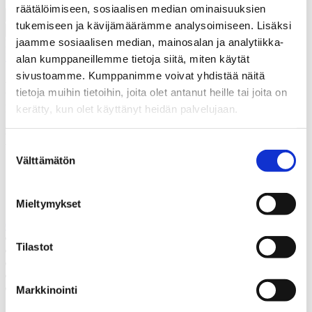
räätälöimiseen, sosiaalisen median ominaisuuksien
tukemiseen ja kävijämäärämme analysoimiseen. Lisäksi
jaamme sosiaalisen median, mainosalan ja analytiikka-
Hyväksyn, että Thermia rekisteröi yhteystietoni tapausta varten.
*
Lue lisää siitä, kuinka Thermia käsittelee henkilötietojasi
.
alan kumppaneillemme tietoja siitä, miten käytät
sivustoamme. Kumppanimme voivat yhdistää näitä
Kiitos! Palaamme asiaan
tietoja muihin tietoihin, joita olet antanut heille tai joita on
mahdollisimman pian.
kerätty, kun olet käyttänyt heidän palvelujaan.
Epäonnistui
Suostumuksen
Välttämätön
valinta
Soita meille
Soita meille, mikäli sinulla on jotain kysyttävää.
Mieltymykset
06 224 1593
Juttele asiantuntijan kanssa
Tilastot
Pyydä tarjous
Ota yhteyttä
Varaa kartoituskäynti
Soita meille
Markkinointi