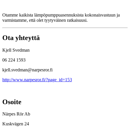
Otamme kaikista lämpöpumppuasennuksista kokonaisvastuun ja
varmistamme, että olet tyytyväinen ratkaisuusi.
Ota yhteyttä
Kjell Svedman
06 224 1593
kjell.svedman@narpesror.fi
http://www.narpesror.fi/?page_id=153
Osoite
Närpes Rör Ab
Kuskvägen 24