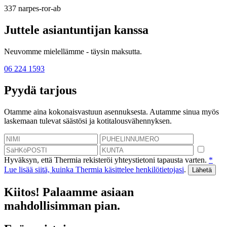
337
narpes-ror-ab
Juttele asiantuntijan kanssa
Neuvomme mielellämme - täysin maksutta.
06 224 1593
Pyydä tarjous
Otamme aina kokonaisvastuun asennuksesta. Autamme sinua myös
laskemaan tulevat säästösi ja kotitalousvähennyksen.
Hyväksyn, että Thermia rekisteröi yhteystietoni tapausta varten.
*
Lue lisää siitä, kuinka Thermia käsittelee henkilötietojasi
.
Kiitos! Palaamme asiaan
mahdollisimman pian.