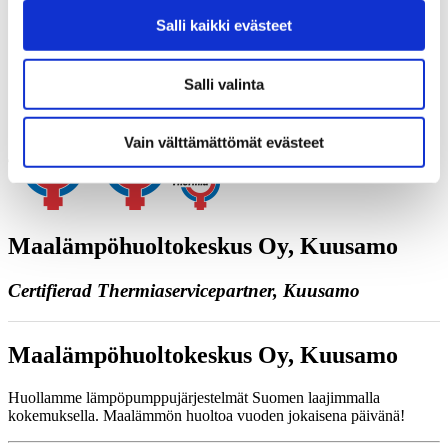
Juttele asiantuntijan kanssa
Salli kaikki evästeet
Pyydä tarjous
Ota yhteyttä
Varaa kartoituskäynti
Salli valinta
Soita meille
Yhteystiedot
Vain välttämättömät evästeet
Maalämpöhuoltokeskus Oy, Kuusamo
Certifierad Thermiaservicepartner, Kuusamo
Maalämpöhuoltokeskus Oy, Kuusamo
Huollamme lämpöpumppujärjestelmät Suomen laajimmalla
kokemuksella. Maalämmön huoltoa vuoden jokaisena päivänä!