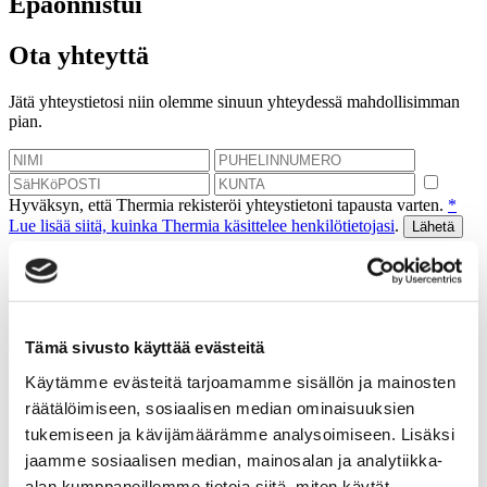
Epäonnistui
Ota yhteyttä
Jätä yhteystietosi niin olemme sinuun yhteydessä mahdollisimman
pian.
Hyväksyn, että Thermia rekisteröi yhteystietoni tapausta varten.
*
Lue lisää siitä, kuinka Thermia käsittelee henkilötietojasi
.
Kiitos! Palaamme asiaan
mahdollisimman pian.
Tämä sivusto käyttää evästeitä
Epäonnistui
Käytämme evästeitä tarjoamamme sisällön ja mainosten
Varaa kartoituskäynti
räätälöimiseen, sosiaalisen median ominaisuuksien
tukemiseen ja kävijämäärämme analysoimiseen. Lisäksi
Autamme sinua laskemaan tulevat säästösi, jotka saat
jaamme sosiaalisen median, mainosalan ja analytiikka-
lämpöpumpulla.
alan kumppaneillemme tietoja siitä, miten käytät