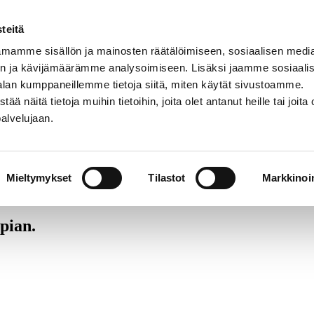
teitä
mamme sisällön ja mainosten räätälöimiseen, sosiaalisen medi
n ja kävijämäärämme analysoimiseen. Lisäksi jaamme sosiaali
alan kumppaneillemme tietoja siitä, miten käytät sivustoamme.
näitä tietoja muihin tietoihin, joita olet antanut heille tai joita 
palvelujaan.
emaan tulevat säästösi ja kotitalousvähennyksen.
Mieltymykset
Tilastot
Markkinoin
Hyväksyn, että Th
pian.