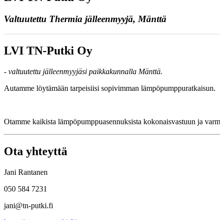
Valtuutettu Thermia jälleenmyyjä, Mänttä
LVI TN-Putki Oy
- valtuutettu jälleenmyyjäsi paikkakunnalla Mänttä.
Autamme löytämään tarpeisiisi sopivimman lämpöpumppuratkaisun.
Otamme kaikista lämpöpumppuasennuksista kokonaisvastuun ja varmist
Ota yhteyttä
Jani Rantanen
050 584 7231
jani@tn-putki.fi