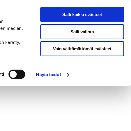
Salli kaikki evästeet
an
sen median,
Salli valinta
on kerätty,
Vain välttämättömät evästeet
ti
Näytä tiedot
ermia rekisteröi yhteystietoni tapausta varten.
* Lue lisää siitä,