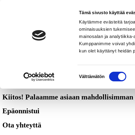
766
lvi-tn-putki-oy
Tämä sivusto käyttää eväs
Juttele asiantuntijan kanssa
Käytämme evästeitä tarjoa
ominaisuuksien tukemisee
Neuvomme mielellämme - täysin maksutta.
mainosalan ja analytiikka-
050 584 7231
Kumppanimme voivat yhdistää 
kun olet käyttänyt heidän 
Pyydä tarjous
Otamme aina kokonaisvastuun asennuksesta. Autamme sinua myös lask
Suostumuksen
Välttämätön
valinta
kuinka Thermia käsittelee henkilötietojasi
.
Kiitos! Palaamme asiaan mahdollisimman 
Epäonnistui
Ota yhteyttä