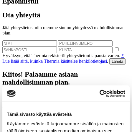
Epäonnistui
Ota yhteyttä
Jätä yhteystietosi niin olemme sinuun yhteydessä mahdollisimman
pian.
Hyväksyn, että Thermia rekisteröi yhteystietoni tapausta varten.
*
Lue lisää siitä, kuinka Thermia käsittelee henkilötietojasi
.
Kiitos! Palaamme asiaan
mahdollisimman pian.
Epäonnistui
Varaa kartoituskäynti
Tämä sivusto käyttää evästeitä
Autamme sinua laskemaan tulevat säästösi, jotka saat
Käytämme evästeitä tarjoamamme sisällön ja mainosten
lämpöpumpulla.
räätälöimiseen, sosiaalisen median ominaisuuksien