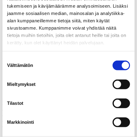
tukemiseen ja kävijämäärämme analysoimiseen. Lisäksi
jaamme sosiaalisen median, mainosalan ja analytiikka-
Hyväksyn, että Thermia rekisteröi yhteystietoni tapausta varten.
*
alan kumppaneillemme tietoja siitä, miten käytät
Lue lisää siitä, kuinka Thermia käsittelee henkilötietojasi
.
sivustoamme. Kumppanimme voivat yhdistää näitä
tietoja muihin tietoihin, joita olet antanut heille tai joita on
Kiitos! Palaamme asiaan
kerätty, kun olet käyttänyt heidän palvelujaan.
mahdollisimman pian.
Suostumuksen
Epäonnistui
Välttämätön
valinta
Soita meille
Mieltymykset
Soita meille, mikäli sinulla on jotain kysyttävää.
0405074017
Tilastot
Juttele asiantuntijan kanssa
Pyydä tarjous
Ota yhteyttä
Varaa kartoituskäynti
Markkinointi
Soita meille