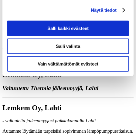
Juttele asiantuntijan kanssa
Näytä tiedot
Pyydä tarjous
Ota yhteyttä
Varaa kartoituskäynti
Soita meille
Salli kaikki evästeet
Yhteystiedot
Salli valinta
Vain välttämättömät evästeet
Lemkem Oy, Lahti
Valtuutettu Thermia jälleenmyyjä, Lahti
Lemkem Oy, Lahti
- valtuutettu jälleenmyyjäsi paikkakunnalla Lahti.
Autamme löytämään tarpeisiisi sopivimman lämpöpumppuratkaisun.