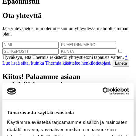
Epäonnistui
Ota yhteyttä
Jätä yhteystietosi niin olemme sinuun yhteydessä mahdollisimman
pian.
Hyväksyn, että Thermia rekisteröi yhteystietoni tapausta varten.
*
Lue lisää siitä, kuinka Thermia käsittelee henkilötietojasi
.
Kiitos! Palaamme asiaan
mahdollisimman pian.
Epäonnistui
Varaa kartoituskäynti
Tämä sivusto käyttää evästeitä
Käytämme evästeitä tarjoamamme sisällön ja mainosten
Autamme sinua laskemaan tulevat säästösi, jotka saat
räätälöimiseen, sosiaalisen median ominaisuuksien
lämpöpumpulla.