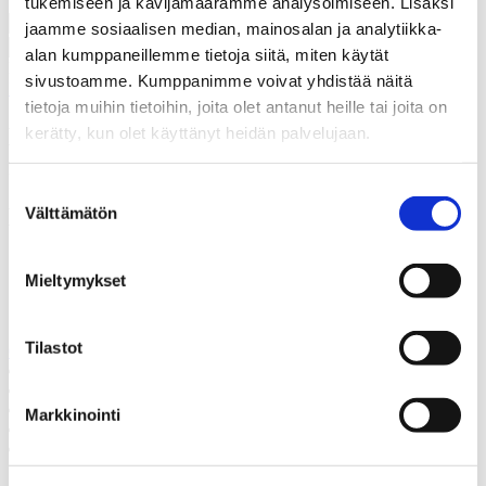
tukemiseen ja kävijämäärämme analysoimiseen. Lisäksi
jaamme sosiaalisen median, mainosalan ja analytiikka-
alan kumppaneillemme tietoja siitä, miten käytät
Hyväksyn, että Thermia rekisteröi yhteystietoni tapausta varten.
*
sivustoamme. Kumppanimme voivat yhdistää näitä
Lue lisää siitä, kuinka Thermia käsittelee henkilötietojasi
.
tietoja muihin tietoihin, joita olet antanut heille tai joita on
Kiitos! Palaamme asiaan
kerätty, kun olet käyttänyt heidän palvelujaan.
mahdollisimman pian.
Suostumuksen
Epäonnistui
Välttämätön
valinta
Soita meille
Mieltymykset
Soita meille, mikäli sinulla on jotain kysyttävää.
Tilastot
050 591 2373
Juttele asiantuntijan kanssa
Pyydä tarjous
Ota yhteyttä
Markkinointi
Varaa kartoituskäynti
Soita meille