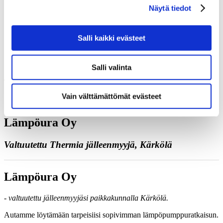
Näytä tiedot
Juttele asiantuntijan kanssa
Pyydä tarjous
Ota yhteyttä
Varaa kartoituskäynti
Salli kaikki evästeet
Soita meille
Yhteystiedot
Salli valinta
Vain välttämättömät evästeet
Lämpöura Oy
Valtuutettu Thermia jälleenmyyjä, Kärkölä
Lämpöura Oy
- valtuutettu jälleenmyyjäsi paikkakunnalla Kärkölä.
Autamme löytämään tarpeisiisi sopivimman lämpöpumppuratkaisun.