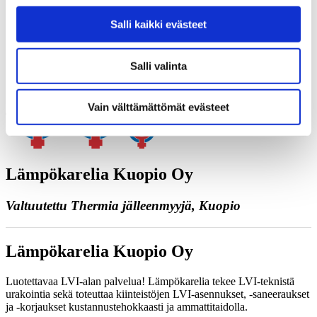
Juttele asiantuntijan kanssa
Salli kaikki evästeet
Pyydä tarjous
Ota yhteyttä
Varaa kartoituskäynti
Soita meille
Salli valinta
Yhteystiedot
Vain välttämättömät evästeet
Lämpökarelia Kuopio Oy
Valtuutettu Thermia jälleenmyyjä, Kuopio
Lämpökarelia Kuopio Oy
Luotettavaa LVI-alan palvelua! Lämpökarelia tekee LVI-teknistä
urakointia sekä toteuttaa kiinteistöjen LVI-asennukset, -saneeraukset
ja -korjaukset kustannustehokkaasti ja ammattitaidolla.