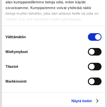
alan kumppaneillemme tietoja siitä, miten käytät
sivustoamme. Kumppanimme voivat yhdistää näitä
tietoja muihin tietoihin, joita olet antanut heille tai joita on
Hyväksyn, että Thermia rekisteröi yhteystietoni tapausta varten.
*
kerätty, kun olet käyttänyt heidän palvelujaan.
Lue lisää siitä, kuinka Thermia käsittelee henkilötietojasi
.
Kiitos! Palaamme asiaan
Suostumuksen
mahdollisimman pian.
Välttämätön
valinta
Epäonnistui
Mieltymykset
Soita meille
Tilastot
Soita meille, mikäli sinulla on jotain kysyttävää.
020 147 5223
Markkinointi
Juttele asiantuntijan kanssa
Pyydä tarjous
Ota yhteyttä
Varaa kartoituskäynti
Soita meille
Näytä tiedot