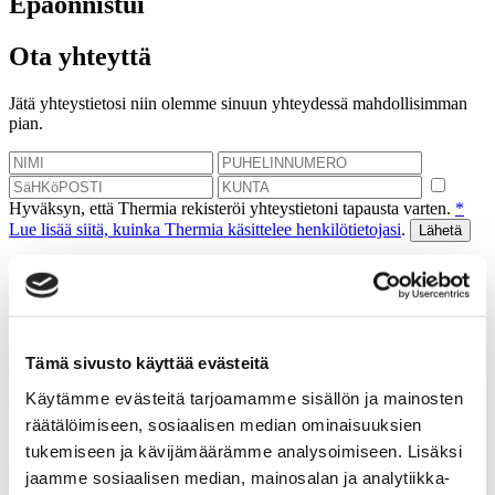
Epäonnistui
Ota yhteyttä
Jätä yhteystietosi niin olemme sinuun yhteydessä mahdollisimman
pian.
Hyväksyn, että Thermia rekisteröi yhteystietoni tapausta varten.
*
Lue lisää siitä, kuinka Thermia käsittelee henkilötietojasi
.
Kiitos! Palaamme asiaan
mahdollisimman pian.
Epäonnistui
Tämä sivusto käyttää evästeitä
Käytämme evästeitä tarjoamamme sisällön ja mainosten
Varaa kartoituskäynti
räätälöimiseen, sosiaalisen median ominaisuuksien
tukemiseen ja kävijämäärämme analysoimiseen. Lisäksi
Autamme sinua laskemaan tulevat säästösi, jotka saat
jaamme sosiaalisen median, mainosalan ja analytiikka-
lämpöpumpulla.