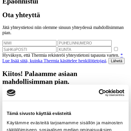
Epäonnistui
Ota yhteyttä
Jätä yhteystietosi niin olemme sinuun yhteydessä mahdollisimman
pian.
Hyväksyn, että Thermia rekisteröi yhteystietoni tapausta varten.
*
Lue lisää siitä, kuinka Thermia käsittelee henkilötietojasi
.
Kiitos! Palaamme asiaan
mahdollisimman pian.
Epäonnistui
Varaa kartoituskäynti
Tämä sivusto käyttää evästeitä
Autamme sinua laskemaan tulevat säästösi, jotka saat
Käytämme evästeitä tarjoamamme sisällön ja mainosten
lämpöpumpulla.
räätälöimiseen, sosiaalisen median ominaisuuksien