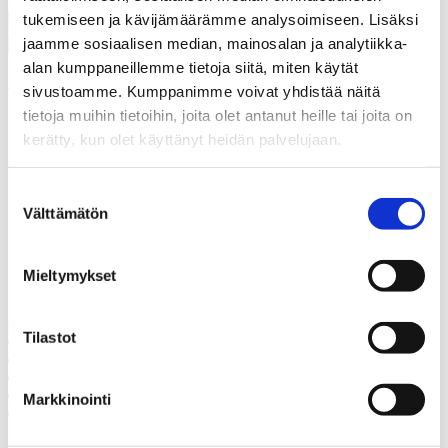
tukemiseen ja kävijämäärämme analysoimiseen. Lisäksi
jaamme sosiaalisen median, mainosalan ja analytiikka-
Hyväksyn, että Thermia rekisteröi yhteystietoni tapausta varten.
*
alan kumppaneillemme tietoja siitä, miten käytät
Lue lisää siitä, kuinka Thermia käsittelee henkilötietojasi
.
sivustoamme. Kumppanimme voivat yhdistää näitä
tietoja muihin tietoihin, joita olet antanut heille tai joita on
Kiitos! Palaamme asiaan
kerätty, kun olet käyttänyt heidän palvelujaan.
mahdollisimman pian.
Suostumuksen
Epäonnistui
Välttämätön
valinta
Soita meille
Mieltymykset
Soita meille, mikäli sinulla on jotain kysyttävää.
06 3451 270
Tilastot
Juttele asiantuntijan kanssa
Pyydä tarjous
Ota yhteyttä
Varaa kartoituskäynti
Markkinointi
Soita meille