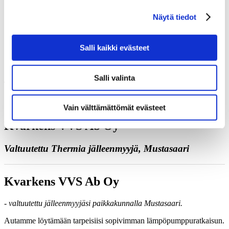
Juttele asiantuntijan kanssa
Näytä tiedot
Pyydä tarjous
Ota yhteyttä
Varaa kartoituskäynti
Soita meille
Salli kaikki evästeet
Yhteystiedot
Salli valinta
Vain välttämättömät evästeet
Kvarkens VVS Ab Oy
Valtuutettu Thermia jälleenmyyjä, Mustasaari
Kvarkens VVS Ab Oy
- valtuutettu jälleenmyyjäsi paikkakunnalla Mustasaari.
Autamme löytämään tarpeisiisi sopivimman lämpöpumppuratkaisun.