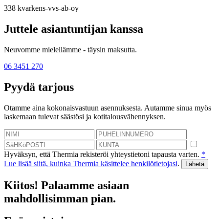
338
kvarkens-vvs-ab-oy
Juttele asiantuntijan kanssa
Neuvomme mielellämme - täysin maksutta.
06 3451 270
Pyydä tarjous
Otamme aina kokonaisvastuun asennuksesta. Autamme sinua myös
laskemaan tulevat säästösi ja kotitalousvähennyksen.
Hyväksyn, että Thermia rekisteröi yhteystietoni tapausta varten.
*
Lue lisää siitä, kuinka Thermia käsittelee henkilötietojasi
.
Kiitos! Palaamme asiaan
mahdollisimman pian.