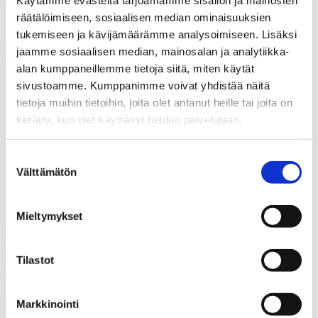
räätälöimiseen, sosiaalisen median ominaisuuksien
tukemiseen ja kävijämäärämme analysoimiseen. Lisäksi
Hyväksyn, että Thermia rekisteröi yhteystietoni tapausta varten.
*
jaamme sosiaalisen median, mainosalan ja analytiikka-
Lue lisää siitä, kuinka Thermia käsittelee henkilötietojasi
.
alan kumppaneillemme tietoja siitä, miten käytät
sivustoamme. Kumppanimme voivat yhdistää näitä
Kiitos! Palaamme asiaan
tietoja muihin tietoihin, joita olet antanut heille tai joita on
mahdollisimman pian.
kerätty, kun olet käyttänyt heidän palvelujaan.
Epäonnistui
Suostumuksen
Soita meille
Välttämätön
valinta
Soita meille, mikäli sinulla on jotain kysyttävää.
Mieltymykset
02 4305 324
Juttele asiantuntijan kanssa
Pyydä tarjous
Tilastot
Ota yhteyttä
Varaa kartoituskäynti
Soita meille
Markkinointi