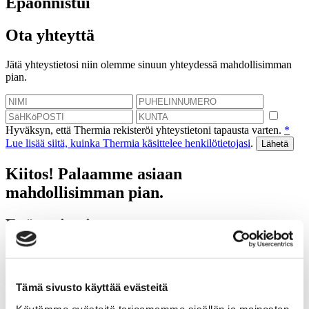
Epäonnistui
Ota yhteyttä
Jätä yhteystietosi niin olemme sinuun yhteydessä mahdollisimman
pian.
Hyväksyn, että Thermia rekisteröi yhteystietoni tapausta varten.
*
Lue lisää siitä, kuinka Thermia käsittelee henkilötietojasi
.
Kiitos! Palaamme asiaan
mahdollisimman pian.
Epäonnistui
Varaa kartoituskäynti
Autamme sinua laskemaan tulevat säästösi, jotka saat
Tämä sivusto käyttää evästeitä
lämpöpumpulla.
Käytämme evästeitä tarjoamamme sisällön ja mainosten