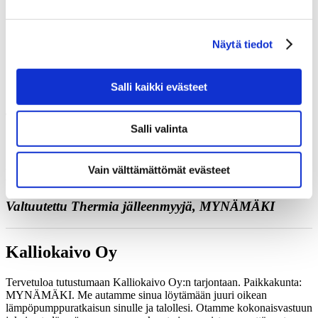
Juttele asiantuntijan kanssa
Pyydä tarjous
Ota yhteyttä
Näytä tiedot
Varaa kartoituskäynti
Soita meille
Yhteystiedot
Salli kaikki evästeet
Salli valinta
Vain välttämättömät evästeet
Kalliokaivo Oy
Valtuutettu Thermia jälleenmyyjä, MYNÄMÄKI
Kalliokaivo Oy
Tervetuloa tutustumaan Kalliokaivo Oy:n tarjontaan. Paikkakunta:
MYNÄMÄKI. Me autamme sinua löytämään juuri oikean
lämpöpumppuratkaisun sinulle ja talollesi. Otamme kokonaisvastuun