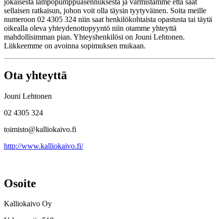
jokaisesta lämpöpumppuasennuksesta ja varmistamme että saat
sellaisen ratkaisun, johon voit olla täysin tyytyväinen. Soita meille
numeroon 02 4305 324 niin saat henkilökohtaista opastusta tai täytä
oikealla oleva yhteydenottopyyntö niin otamme yhteyttä
mahdollisimman pian. Yhteyshenkilösi on Jouni Lehtonen.
Liikkeemme on avoinna sopimuksen mukaan.
Ota yhteyttä
Jouni Lehtonen
02 4305 324
toimisto@kalliokaivo.fi
http://www.kalliokaivo.fi/
Osoite
Kalliokaivo Oy