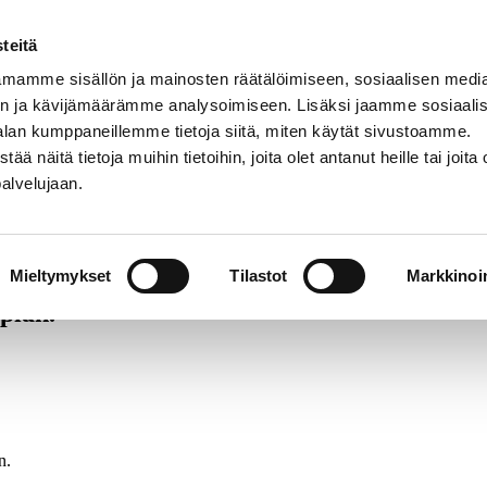
teitä
mamme sisällön ja mainosten räätälöimiseen, sosiaalisen medi
n ja kävijämäärämme analysoimiseen. Lisäksi jaamme sosiaali
alan kumppaneillemme tietoja siitä, miten käytät sivustoamme.
näitä tietoja muihin tietoihin, joita olet antanut heille tai joita 
palvelujaan.
emaan tulevat säästösi ja kotitalousvähennyksen.
Hyväksyn, että Th
Mieltymykset
Tilastot
Markkinoin
pian.
n.