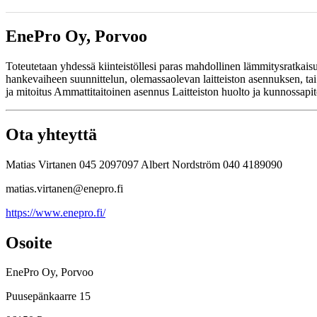
EnePro Oy, Porvoo
Toteutetaan yhdessä kiinteistöllesi paras mahdollinen lämmitysratkaisu
hankevaiheen suunnittelun, olemassaolevan laitteiston asennuksen, ta
ja mitoitus Ammattitaitoinen asennus Laitteiston huolto ja kunnossapi
Ota yhteyttä
Matias Virtanen 045 2097097 Albert Nordström 040 4189090
matias.virtanen@enepro.fi
https://www.enepro.fi/
Osoite
EnePro Oy, Porvoo
Puusepänkaarre 15