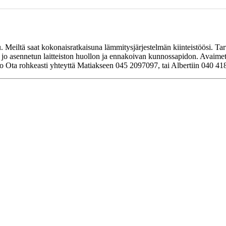
. Meiltä saat kokonaisratkaisuna lämmitysjärjestelmän kiinteistöösi. Tar
i jo asennetun laitteiston huollon ja ennakoivan kunnossapidon. Avaime
to Ota rohkeasti yhteyttä Matiakseen 045 2097097, tai Albertiin 040 41