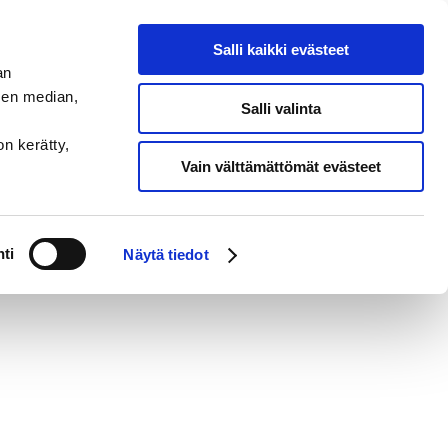
Salli kaikki evästeet
an
sen median,
Salli valinta
on kerätty,
Vain välttämättömät evästeet
ermia rekisteröi yhteystietoni tapausta varten.
* Lue lisää siitä,
ti
Näytä tiedot