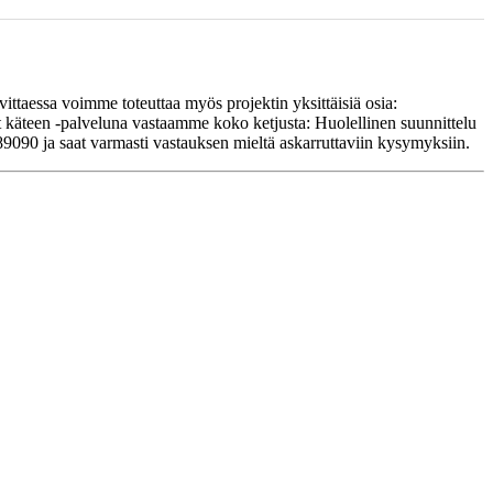
vittaessa voimme toteuttaa myös projektin yksittäisiä osia:
t käteen -palveluna vastaamme koko ketjusta: Huolellinen suunnittelu
89090 ja saat varmasti vastauksen mieltä askarruttaviin kysymyksiin.