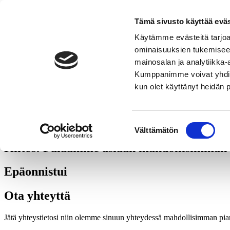
1037
enepro-oy
Tämä sivusto käyttää eväs
Juttele asiantuntijan kanssa
Käytämme evästeitä tarjoa
ominaisuuksien tukemisee
Neuvomme mielellämme - täysin maksutta.
mainosalan ja analytiikka-
Pyydä tarjous
Kumppanimme voivat yhdistää 
kun olet käyttänyt heidän 
Otamme aina kokonaisvastuun asennuksesta. Autamme sinua myös lask
Suostumuksen
kuinka Thermia käsittelee henkilötietojasi
.
Välttämätön
valinta
Kiitos! Palaamme asiaan mahdollisimman 
Epäonnistui
Ota yhteyttä
Jätä yhteystietosi niin olemme sinuun yhteydessä mahdollisimman pia